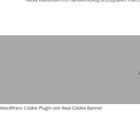
Jacke Waldboden mit Handwerkzeug umzugraben; man ben
WordPress Cookie Plugin von Real Cookie Banner